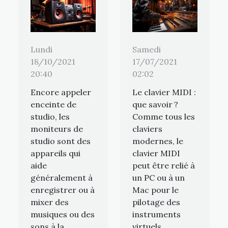
Lundi
Samedi
18/10/2021
17/07/2021
20:40
02:02
Encore appeler
Le clavier MIDI :
enceinte de
que savoir ?
studio, les
Comme tous les
moniteurs de
claviers
studio sont des
modernes, le
appareils qui
clavier MIDI
aide
peut être relié à
généralement à
un PC ou à un
enregistrer ou à
Mac pour le
mixer des
pilotage des
musiques ou des
instruments
sons à la
virtuels.