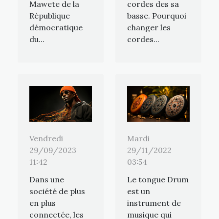
Mawete de la
cordes des sa
République
basse. Pourquoi
démocratique
changer les
du...
cordes...
Vendredi
Mardi
29/09/2023
29/11/2022
11:42
03:54
Dans une
Le tongue Drum
société de plus
est un
en plus
instrument de
connectée, les
musique qui