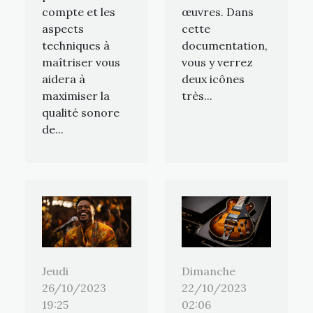
œuvres. Dans
compte et les
cette
aspects
documentation,
techniques à
vous y verrez
maîtriser vous
deux icônes
aidera à
très...
maximiser la
qualité sonore
de...
Jeudi
Dimanche
26/10/2023
22/10/2023
19:25
02:06