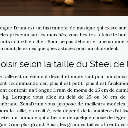
ongue Drum est un instrument de musique qui existe su
les présents sur les marchés, vous hésitez à faire le bon
xants coûte bien cher. Pour ne pas débourser une somme c
ormant, lisez ces quelques astuces pour un choix idéal.
oisir selon la taille du Steel de
e taille est un élément décisif et important pour un choix 
ent recommandé car, plus il est petit, plus il est facilem
ent contenir un Tongue Drum de moins de 25 cm de diamètr
 kg. Lorsque vous allez au-delà de 25 ou 30 cm de d
ombrant.
ZenaDrum
vous propose de meilleurs modèles p
ours la taille, en réalité, cela dépend de la manière d’uti
 êtes un nomade qui a besoin de quelque chose de léger.
ue Drum plus grand. Aussi, les grandes tailles offrent des 