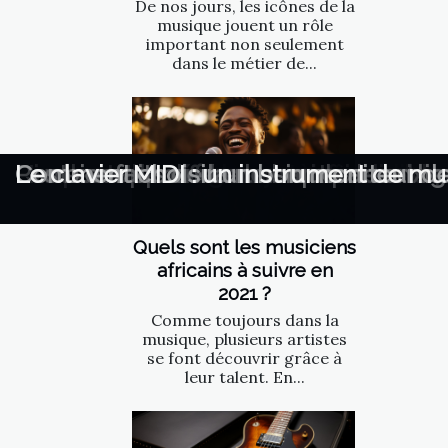
De nos jours, les icônes de la
musique jouent un rôle
important non seulement
dans le métier de...
Comment choisir le système audio hau
Quelles sont les grandes icônes de l
Quels sont les musiciens africains à s
Comment bien choisir ses cordes de 
L'impact des réseaux sociaux sur la 
Quelle est la différence entre le mix e
Peut-on apprendre le handpan en lig
Les bienfaits de la musique
Comment choisir un bon moniteur de
Le clavier MIDI : un instrument de mu
Quels sont les musiciens
africains à suivre en
2021 ?
Comme toujours dans la
musique, plusieurs artistes
se font découvrir grâce à
leur talent. En...