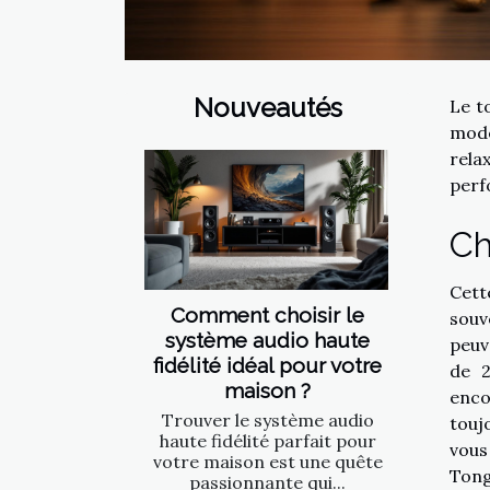
Nouveautés
Le t
modè
rela
perf
Ch
Cett
Comment choisir le
souv
système audio haute
peuv
fidélité idéal pour votre
de 2
maison ?
enc
Trouver le système audio
touj
haute fidélité parfait pour
vous
votre maison est une quête
Tong
passionnante qui...