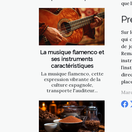
que 
Pr
Sur 
qui 
de j
La musique flamenco et
Rema
ses instruments
inst
caractéristiques
l’in
La musique flamenco, cette
dire
expression vibrante de la
plac
culture espagnole,
transporte l'auditeur...
Mard