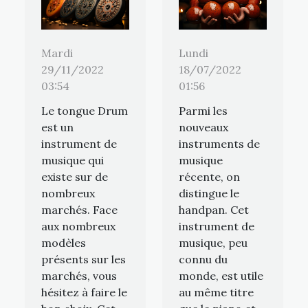
Mardi
Lundi
29/11/2022
18/07/2022
03:54
01:56
Le tongue Drum
Parmi les
est un
nouveaux
instrument de
instruments de
musique qui
musique
existe sur de
récente, on
nombreux
distingue le
marchés. Face
handpan. Cet
aux nombreux
instrument de
modèles
musique, peu
présents sur les
connu du
marchés, vous
monde, est utile
hésitez à faire le
au même titre