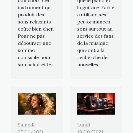
bon choix. Cet
que le piano et
instrument qui
la guitare. Facile
produit des
à utiliser, ses
sons relaxants
performances
coûte bien cher.
sont surtout au
Pour ne pas
service des fans
débourser une
de la musique
somme
qui sont à la
colossale pour
recherche de
son achat et le...
nouvelles...
Samedi
Lundi
27/11/2021
18/10/2021