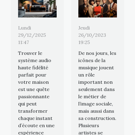
Jeudi
Lundi
26/10/2023
29/12/2025
19:25
11:47
De nos jours, les
Trouver le
icônes de la
système audio
musique jouent
haute fidélité
un rôle
parfait pour
important non
votre maison
seulement dans
est une quête
le métier de
passionnante
l’image sociale,
qui peut
mais aussi dans
transformer
sa construction.
chaque instant
Plusieurs
d’écoute en une
artistes se
expérience