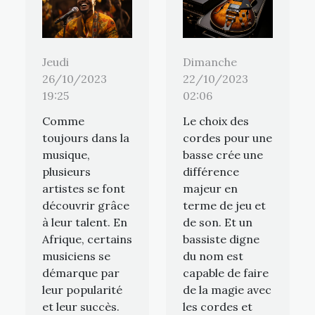
Jeudi
Dimanche
26/10/2023
22/10/2023
19:25
02:06
Comme
Le choix des
toujours dans la
cordes pour une
musique,
basse crée une
plusieurs
différence
artistes se font
majeur en
découvrir grâce
terme de jeu et
à leur talent. En
de son. Et un
Afrique, certains
bassiste digne
musiciens se
du nom est
démarque par
capable de faire
leur popularité
de la magie avec
et leur succès.
les cordes et