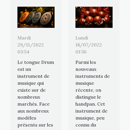
Mardi
Lundi
29/11/2022
18/07/2022
03:54
01:56
Le tongue Drum
Parmi les
est un
nouveaux
instrument de
instruments de
musique qui
musique
existe sur de
récente, on
nombreux
distingue le
marchés. Face
handpan. Cet
aux nombreux
instrument de
modèles
musique, peu
présents sur les
connu du